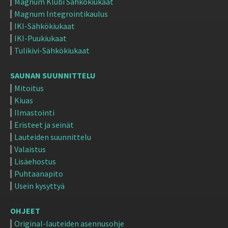
Magnum Klubi Sähkökiukaat
Magnum Integrointikaulus
IKI-Sähkökiukaat
IKI-Puukiukaat
Tulikivi-Sähkökiukaat
SAUNAN SUUNNITTELU
Mitoitus
Kiuas
Ilmastointi
Eristeet ja seinät
Lauteiden suunnittelu
Valaistus
Lisäehostus
Puhtaanapito
Usein kysyttyä
OHJEET
Original-lauteiden asennusohje