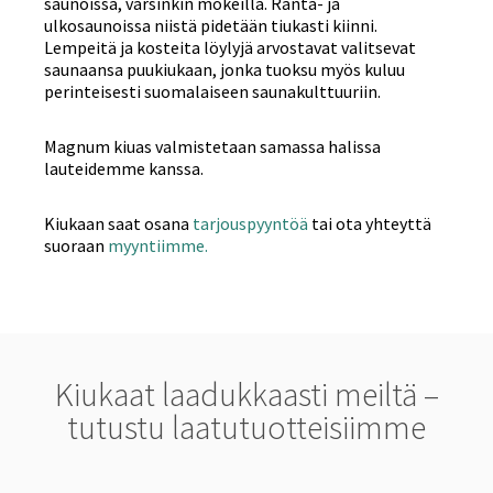
saunoissa, varsinkin mökeillä. Ranta- ja
ulkosaunoissa niistä pidetään tiukasti kiinni.
Lempeitä ja kosteita löylyjä arvostavat valitsevat
saunaansa puukiukaan, jonka tuoksu myös kuluu
perinteisesti suomalaiseen saunakulttuuriin.
Magnum kiuas valmistetaan samassa halissa
lauteidemme kanssa.
Kiukaan saat osana
tarjouspyyntöä
tai ota yhteyttä
suoraan
myyntiimme.
Kiukaat laadukkaasti meiltä –
tutustu laatutuotteisiimme