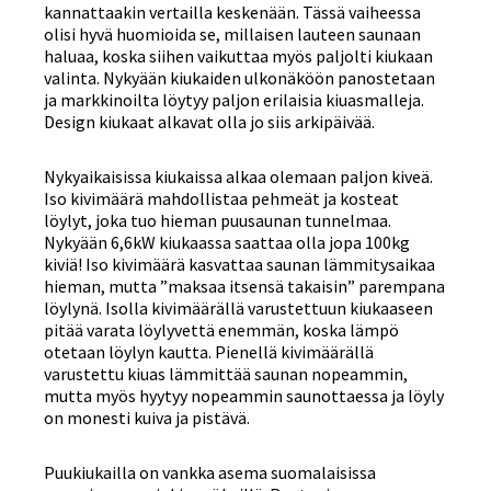
kannattaakin vertailla keskenään. Tässä vaiheessa
olisi hyvä huomioida se, millaisen lauteen saunaan
haluaa, koska siihen vaikuttaa myös paljolti kiukaan
valinta. Nykyään kiukaiden ulkonäköön panostetaan
ja markkinoilta löytyy paljon erilaisia kiuasmalleja.
Design kiukaat alkavat olla jo siis arkipäivää.
Nykyaikaisissa kiukaissa alkaa olemaan paljon kiveä.
Iso kivimäärä mahdollistaa pehmeät ja kosteat
löylyt, joka tuo hieman puusaunan tunnelmaa.
Nykyään 6,6kW kiukaassa saattaa olla jopa 100kg
kiviä! Iso kivimäärä kasvattaa saunan lämmitysaikaa
hieman, mutta ”maksaa itsensä takaisin” parempana
löylynä. Isolla kivimäärällä varustettuun kiukaaseen
pitää varata löylyvettä enemmän, koska lämpö
otetaan löylyn kautta. Pienellä kivimäärällä
varustettu kiuas lämmittää saunan nopeammin,
mutta myös hyytyy nopeammin saunottaessa ja löyly
on monesti kuiva ja pistävä.
Puukiukailla on vankka asema suomalaisissa