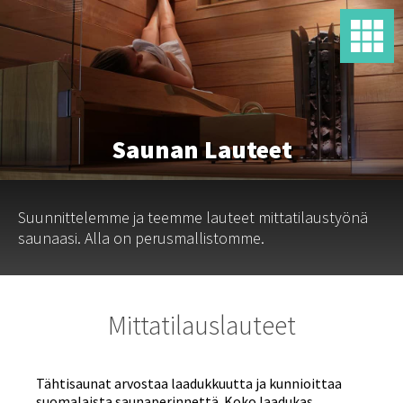
Saunan Lauteet
Suunnittelemme ja teemme lauteet mittatilaustyönä
saunaasi. Alla on perusmallistomme.
Mittatilauslauteet
Tähtisaunat arvostaa laadukkuutta ja kunnioittaa
suomalaista saunaperinnettä. Koko laadukas