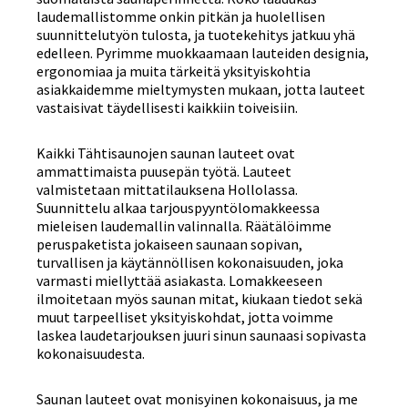
laudemallistomme onkin pitkän ja huolellisen
suunnittelutyön tulosta, ja tuotekehitys jatkuu yhä
edelleen. Pyrimme muokkaamaan lauteiden designia,
ergonomiaa ja muita tärkeitä yksityiskohtia
asiakkaidemme mieltymysten mukaan, jotta lauteet
vastaisivat täydellisesti kaikkiin toiveisiin.
Kaikki Tähtisaunojen saunan lauteet ovat
ammattimaista puusepän työtä. Lauteet
valmistetaan mittatilauksena Hollolassa.
Suunnittelu alkaa tarjouspyyntölomakkeessa
mieleisen laudemallin valinnalla. Räätälöimme
peruspaketista jokaiseen saunaan sopivan,
turvallisen ja käytännöllisen kokonaisuuden, joka
varmasti miellyttää asiakasta. Lomakkeeseen
ilmoitetaan myös saunan mitat, kiukaan tiedot sekä
muut tarpeelliset yksityiskohdat, jotta voimme
laskea laudetarjouksen juuri sinun saunaasi sopivasta
kokonaisuudesta.
Saunan lauteet ovat monisyinen kokonaisuus, ja me