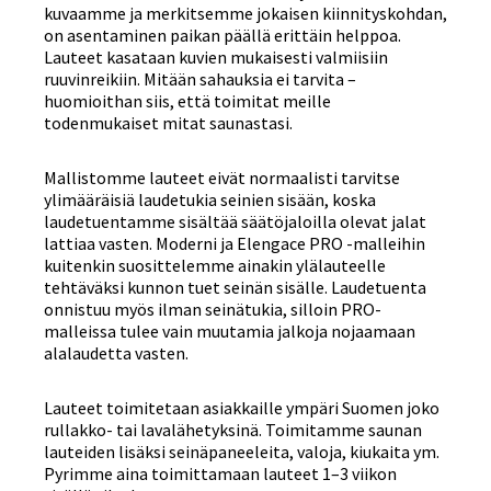
kuvaamme ja merkitsemme jokaisen kiinnityskohdan,
on asentaminen paikan päällä erittäin helppoa.
Lauteet kasataan kuvien mukaisesti valmiisiin
ruuvinreikiin. Mitään sahauksia ei tarvita –
huomioithan siis, että toimitat meille
todenmukaiset mitat saunastasi.
Mallistomme lauteet eivät normaalisti tarvitse
ylimääräisiä laudetukia seinien sisään, koska
laudetuentamme sisältää säätöjaloilla olevat jalat
lattiaa vasten. Moderni ja Elengace PRO -malleihin
kuitenkin suosittelemme ainakin ylälauteelle
tehtäväksi kunnon tuet seinän sisälle. Laudetuenta
onnistuu myös ilman seinätukia, silloin PRO-
malleissa tulee vain muutamia jalkoja nojaamaan
alalaudetta vasten.
Lauteet toimitetaan asiakkaille ympäri Suomen joko
rullakko- tai lavalähetyksinä. Toimitamme saunan
lauteiden lisäksi seinäpaneeleita, valoja, kiukaita ym.
Pyrimme aina toimittamaan lauteet 1–3 viikon