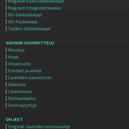
Magnum Klubi Sähkökiukaat
Magnum Integrointikaulus
IKI-Sähkökiukaat
IKI-Puukiukaat
Tulikivi-Sähkökiukaat
SAUNAN SUUNNITTELU
Mitoitus
Kiuas
Ilmastointi
Eristeet ja seinät
Lauteiden suunnittelu
Valaistus
Lisäehostus
Puhtaanapito
Usein kysyttyä
OHJEET
Original-lauteiden asennusohje