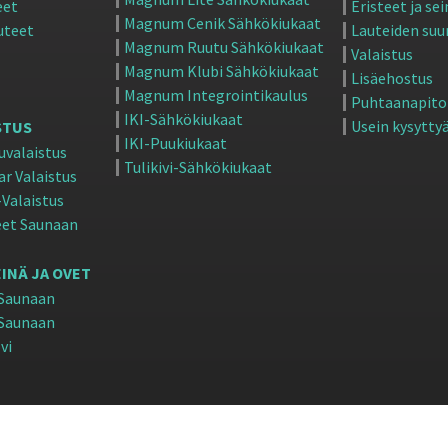
eet
Eristeet ja se
Magnum Cenik Sähkökiukaat
uteet
Lauteiden suu
Magnum Ruutu Sähkökiukaat
Valaistus
Magnum Klubi Sähkökiukaat
Lisäehostus
Magnum Integrointikaulus
Puhtaanapito
IKI-Sähkökiukaat
Usein kysytty
STUS
IKI-Puukiukaat
uvalaistus
Tulikivi-Sähkökiukaat
ar Valaistus
Valaistus
eet Saunaan
INÄ JA OVET
 Saunaan
 Saunaan
vi