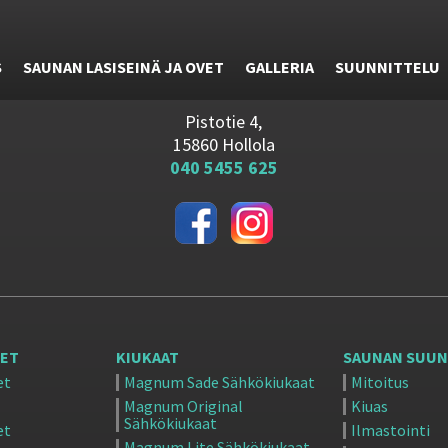
S
SAUNAN LASISEINÄ JA OVET
GALLERIA
SUUNNITTELU
Pistotie 4,
15860 Hollola
040 5455 625
EET
KIUKAAT
SAUNAN SUUN
et
Magnum Sade Sähkökiukaat
Mitoitus
Magnum Original
Kiuas
Sähkökiukaat
et
Ilmastointi
Magnum Lite Sähkökiukaat