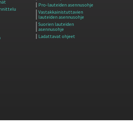
inät
Pro-lauteiden asennusohje
nnittelu
Vastakkainistuttavien
lauteiden asennusohje
Suorien lauteiden
asennusohje
Ladattavat ohjeet
ä