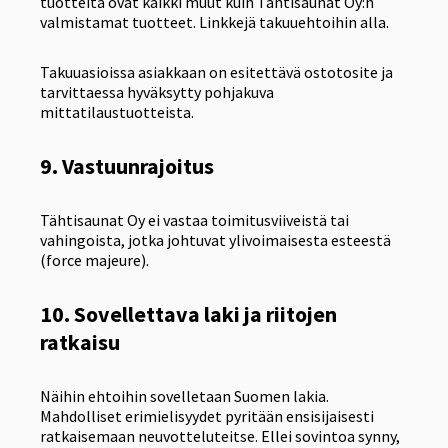
tuotteita ovat kaikki muut kuin Tähtisaunat Oy:n
valmistamat tuotteet. Linkkejä takuuehtoihin alla.
Takuuasioissa asiakkaan on esitettävä ostotosite ja
tarvittaessa hyväksytty pohjakuva
mittatilaustuotteista.
9. Vastuunrajoitus
Tähtisaunat Oy ei vastaa toimitusviiveistä tai
vahingoista, jotka johtuvat ylivoimaisesta esteestä
(force majeure).
10. Sovellettava laki ja riitojen
ratkaisu
Näihin ehtoihin sovelletaan Suomen lakia.
Mahdolliset erimielisyydet pyritään ensisijaisesti
ratkaisemaan neuvotteluteitse. Ellei sovintoa synny,