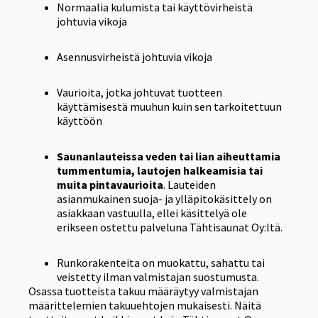
Normaalia kulumista tai käyttövirheistä
johtuvia vikoja
Asennusvirheistä johtuvia vikoja
Vaurioita, jotka johtuvat tuotteen
käyttämisestä muuhun kuin sen tarkoitettuun
käyttöön
Saunanlauteissa veden tai lian aiheuttamia
tummentumia, lautojen halkeamisia tai
muita pintavaurioita
. Lauteiden
asianmukainen suoja- ja ylläpitokäsittely on
asiakkaan vastuulla, ellei käsittelyä ole
erikseen ostettu palveluna Tähtisaunat Oy:ltä.
Runkorakenteita on muokattu, sahattu tai
veistetty ilman valmistajan suostumusta.
Osassa tuotteista takuu määräytyy valmistajan
määrittelemien takuuehtojen mukaisesti. Näitä