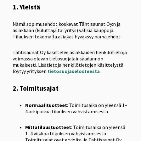
1. Yleistä
Nämä sopimusehdot koskevat Tähtisaunat Oy:n ja
asiakkaan (kuluttaja tai yritys) välisiä kauppoja.
Tilauksen tekemällä asiakas hyväksyy nämä ehdot.
Tähtisaunat Oy käsittelee asiakkaiden henkilötietoja
voimassa olevan tietosuojalainsäädännön
mukaisesti. Lisätietoja henkilötietojen käsittelystä
löytyy yrityksen
tietosuojaselosteesta
.
2. Toimitusajat
Normaalituotteet
: Toimitusaika on yleensä 1–
4 arkipäivää tilauksen vahvistamisesta.
Mittatilaustuotteet
: Toimitusaika on yleensä
1–4 viikkoa tilauksen vahvistamisesta.
Toimitusajat ovat arvioita, ja Tähtisaunat Oy