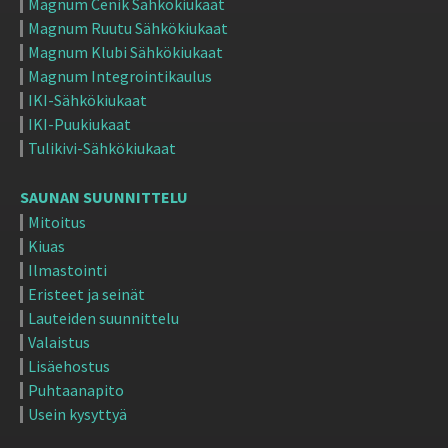
Magnum Cenik Sähkökiukaat
Magnum Ruutu Sähkökiukaat
Magnum Klubi Sähkökiukaat
Magnum Integrointikaulus
IKI-Sähkökiukaat
IKI-Puukiukaat
Tulikivi-Sähkökiukaat
SAUNAN SUUNNITTELU
Mitoitus
Kiuas
Ilmastointi
Eristeet ja seinät
Lauteiden suunnittelu
Valaistus
Lisäehostus
Puhtaanapito
Usein kysyttyä