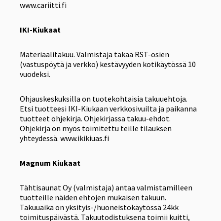
www.cariitti.fi
IKI-Kiukaat
Materiaalitakuu. Valmistaja takaa RST-osien
(vastuspöytä ja verkko) kestävyyden kotikäytössä 10
vuodeksi.
Ohjauskeskuksilla on tuotekohtaisia takuuehtoja.
Etsi tuotteesi IKI-Kiukaan verkkosivuilta ja paikanna
tuotteet ohjekirja. Ohjekirjassa takuu-ehdot.
Ohjekirja on myös toimitettu teille tilauksen
yhteydessä. www.ikikiuas.fi
Magnum Kiukaat
Tähtisaunat Oy (valmistaja) antaa valmistamilleen
tuotteille näiden ehtojen mukaisen takuun.
Takuuaika on yksityis-/huoneistokäytössä 24kk
toimituspäivästä. Takuutodistuksena toimii kuitti,