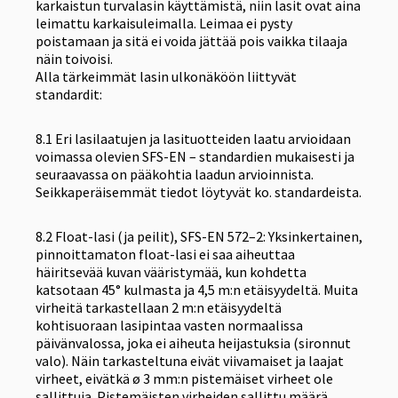
karkaistun turvalasin käyttämistä, niin lasit ovat aina
leimattu karkaisuleimalla. Leimaa ei pysty
poistamaan ja sitä ei voida jättää pois vaikka tilaaja
näin toivoisi.
Alla tärkeimmät lasin ulkonäköön liittyvät
standardit:
​8.1 Eri lasilaatujen ja lasituotteiden laatu arvioidaan
voimassa olevien SFS-EN – standardien mukaisesti ja
seuraavassa on pääkohtia laadun arvioinnista.
Seikkaperäisemmät tiedot löytyvät ko. standardeista.
8.2 Float-lasi (ja peilit), SFS-EN 572–2: Yksinkertainen,
pinnoittamaton float-lasi ei saa aiheuttaa
häiritsevää kuvan vääristymää, kun kohdetta
katsotaan 45° kulmasta ja 4,5 m:n etäisyydeltä. Muita
virheitä tarkastellaan 2 m:n etäisyydeltä
kohtisuoraan lasipintaa vasten normaalissa
päivänvalossa, joka ei aiheuta heijastuksia (sironnut
valo). Näin tarkasteltuna eivät viivamaiset ja laajat
virheet, eivätkä ø 3 mm:n pistemäiset virheet ole
sallittuja. Pistemäisten virheiden sallittu määrä