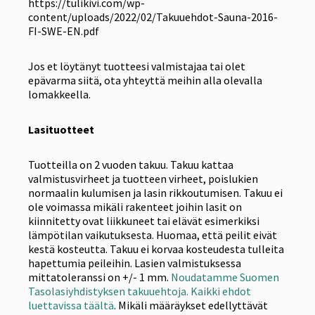
https://tulikivi.com/wp-
content/uploads/2022/02/Takuuehdot-Sauna-2016-
FI-SWE-EN.pdf
Jos et löytänyt tuotteesi valmistajaa tai olet
epävarma siitä, ota yhteyttä meihin alla olevalla
lomakkeella.
Lasituotteet
Tuotteilla on 2 vuoden takuu. Takuu kattaa
valmistusvirheet ja tuotteen virheet, poislukien
normaalin kulumisen ja lasin rikkoutumisen. Takuu ei
ole voimassa mikäli rakenteet joihin lasit on
kiinnitetty ovat liikkuneet tai elävät esimerkiksi
lämpötilan vaikutuksesta. Huomaa, että peilit eivät
kestä kosteutta. Takuu ei korvaa kosteudesta tulleita
hapettumia peileihin. Lasien valmistuksessa
mittatoleranssi on +/- 1 mm.
Noudatamme Suomen
Tasolasiyhdistyksen takuuehtoja. Kaikki ehdot
luettavissa täältä
. Mikäli määräykset edellyttävät