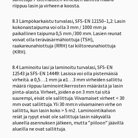
riippuu lasin ja virheen ø koosta.
8.3 Lämpökarkaistu turvalasi, SFS-EN 12150–1,2: Lasin
kokonaistaipuma voi olla 3 mm / 1000 mm ja
paikallinen taipuma 0,5 mm /300 mm. Lasien reunat
voivat olla teräväsärmähiottuja (TSH),
raakareunahiottuja (RRH) tai kiiltoreunahiottuja
(KRH).
8.4 Laminoitu lasi ja laminoitu turvalasi, SFS-EN
12543 ja SFS-EN 14449: Lasissa voi olla pistemäisiä
virheitä. ø 0,5…1 mm ja ø1…3 mm virheiden sallittu
määrä riippuu laminointikerrosten määrästä ja lasin
pinta-alasta. Virheet, joiden ø on 3 mm tai sitä
suurempi, eivät ole sallittuja. Viivamaiset virheet < 30
mm ovat sallittuja. Yli 30 mm:n viivamainen virhe on
sallittu, kun lasin koko > 5 m2 . Laminointikalvon
reiät ja rypyt eivät ole sallittuja lasin näkyvällä
alueella asennuksen jälkeen, mutta ”piiloon” jäävillä
alueilla ne ovat sallittuja.