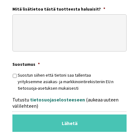
Mitä lisätietoa tästä tuotteesta haluaisit?
*
Suostumus
*
Suostun siihen että tietoni saa tallentaa
yrityksemme asiakas- ja markkinointirekisteriin EU:n
tietosuoja-asetuksen mukaisesti
Tutustu
tietosuojaselosteeseen
(aukeaa uuteen
välilehteen)