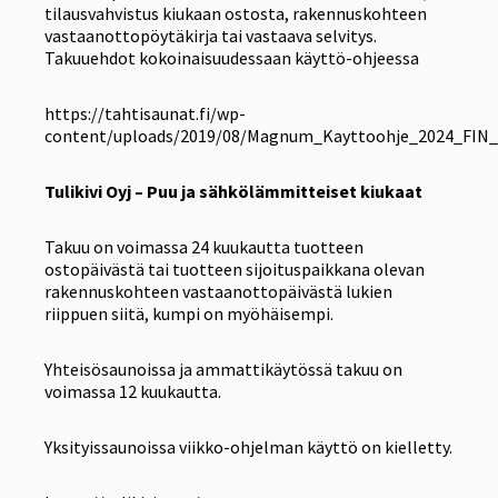
tilausvahvistus kiukaan ostosta, rakennuskohteen
vastaanottopöytäkirja tai vastaava selvitys.
Takuuehdot kokoinaisuudessaan käyttö-ohjeessa
https://tahtisaunat.fi/wp-
content/uploads/2019/08/Magnum_Kayttoohje_2024_FIN_
Tulikivi Oyj – Puu ja sähkölämmitteiset kiukaat
Takuu on voimassa 24 kuukautta tuotteen
ostopäivästä tai tuotteen sijoituspaikkana olevan
rakennuskohteen vastaanottopäivästä lukien
riippuen siitä, kumpi on myöhäisempi.
Yhteisösaunoissa ja ammattikäytössä takuu on
voimassa 12 kuukautta.
Yksityissaunoissa viikko-ohjelman käyttö on kielletty.